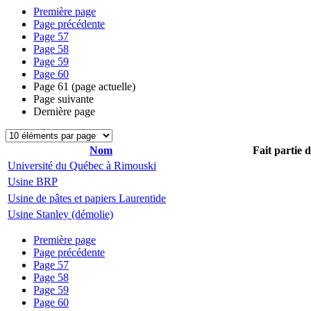
Première page
Page précédente
Page
57
Page
58
Page
59
Page
60
Page
61
(page actuelle)
Page suivante
Dernière page
Nom
Fait partie 
Université du Québec à Rimouski
Usine BRP
Usine de pâtes et papiers Laurentide
Usine Stanley (démolie)
Première page
Page précédente
Page
57
Page
58
Page
59
Page
60