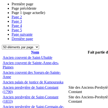
Première page
Page précédente
Page
1
(page actuelle)
Page
2
Page
3
Page
4
Page
5
Page suivante
Dernière page
Nom
Fait partie 
Ancien couvent de Saint-Ubalde
Ancien couvent de Sainte-Anne-des-
Plaines
Ancien couvent des Soeurs-de-Sainte-
Anne
Ancien palais de justice de Kamouraska
Ancien presbytère de Saint-Constant
Site des Anciens-Presbytè
(1790)
Constant
Ancien presbytère de Saint-Constant
Site des Anciens-Presbytè
(1833)
Constant
Ancien presbytère de Saint-Germain-de-