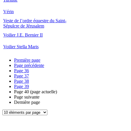
Vérin
Veste de l’ordre équestre du Saint-
Sépulcre de Jérusalem
Voilier J.E. Bernier II
Voilier Stella Maris
Première page
Page précédente
Page
36
Page
37
Page
38
Page
39
Page
40
(page actuelle)
Page suivante
Dernière page