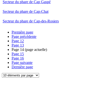
Secteur du phare de Cap Gaspé
Secteur du phare de Cap-Chat
Secteur du phare de Cap-des-Rosiers
Première page
Page précédente
Page
12
Page
13
Page
14
(page actuelle)
Page
15
Page
16
Page suivante
Dernière page