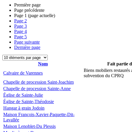
Première page
Page précédente
Page
1
(page actuelle)
Page
2
Page
3
Page
4
Page
5
Page suivante
Dernière page
Nom
Fait partie 
Biens mobiliers restaurés
Calvaire de Varennes
subvention du CPRQ
Chapelle de procession Saint-Joachim
Chapelle de procession Sainte-Anne
Église de Sainte-Julie
Église de Sainte-Théodosie
Hangar à grain Jodoin
Maison François-Xavier-Paquette-Dit-
Lavallée
Maison Lenoblet-Du Plessis