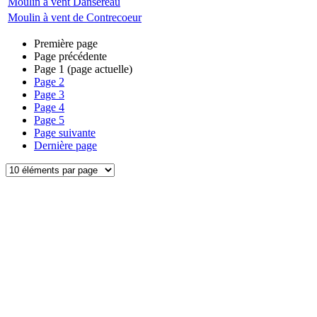
Moulin à vent Dansereau
Moulin à vent de Contrecoeur
Première page
Page précédente
Page
1
(page actuelle)
Page
2
Page
3
Page
4
Page
5
Page suivante
Dernière page