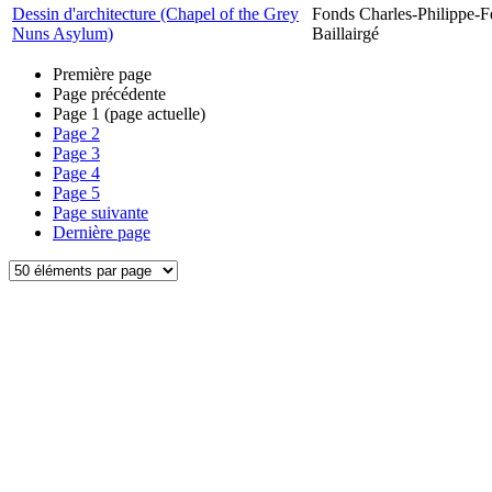
Dessin d'architecture (Chapel of the Grey
Fonds Charles-Philippe-F
Nuns Asylum)
Baillairgé
Première page
Page précédente
Page
1
(page actuelle)
Page
2
Page
3
Page
4
Page
5
Page suivante
Dernière page