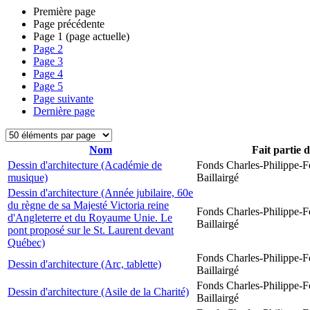
Première page
Page précédente
Page
1
(page actuelle)
Page
2
Page
3
Page
4
Page
5
Page suivante
Dernière page
Nom
Fait partie 
Dessin d'architecture (Académie de
Fonds Charles-Philippe-F
musique)
Baillairgé
Dessin d'architecture (Année jubilaire, 60e
du règne de sa Majesté Victoria reine
Fonds Charles-Philippe-F
d'Angleterre et du Royaume Unie. Le
Baillairgé
pont proposé sur le St. Laurent devant
Québec)
Fonds Charles-Philippe-F
Dessin d'architecture (Arc, tablette)
Baillairgé
Fonds Charles-Philippe-F
Dessin d'architecture (Asile de la Charité)
Baillairgé