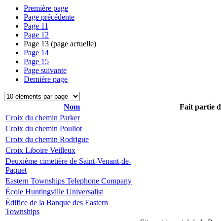
Première page
Page précédente
Page
11
Page
12
Page
13
(page actuelle)
Page
14
Page
15
Page suivante
Dernière page
Nom
Fait partie 
Croix du chemin Parker
Croix du chemin Pouliot
Croix du chemin Rodrigue
Croix Liboire Veilleux
Deuxième cimetière de Saint-Venant-de-
Paquet
Eastern Townships Telephone Company
École Huntingville Universalist
Édifice de la Banque des Eastern
Townships