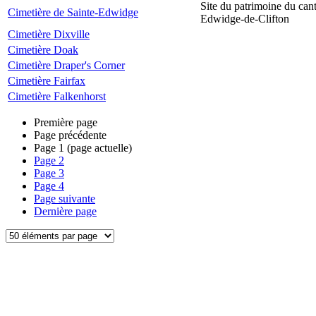
Site du patrimoine du can
Cimetière de Sainte-Edwidge
Edwidge-de-Clifton
Cimetière Dixville
Cimetière Doak
Cimetière Draper's Corner
Cimetière Fairfax
Cimetière Falkenhorst
Première page
Page précédente
Page
1
(page actuelle)
Page
2
Page
3
Page
4
Page suivante
Dernière page