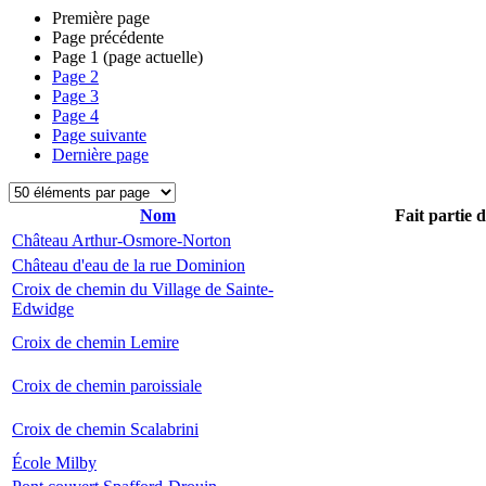
Première page
Page précédente
Page
1
(page actuelle)
Page
2
Page
3
Page
4
Page suivante
Dernière page
Nom
Fait partie 
Château Arthur-Osmore-Norton
Château d'eau de la rue Dominion
Croix de chemin du Village de Sainte-
Edwidge
Croix de chemin Lemire
Croix de chemin paroissiale
Croix de chemin Scalabrini
École Milby