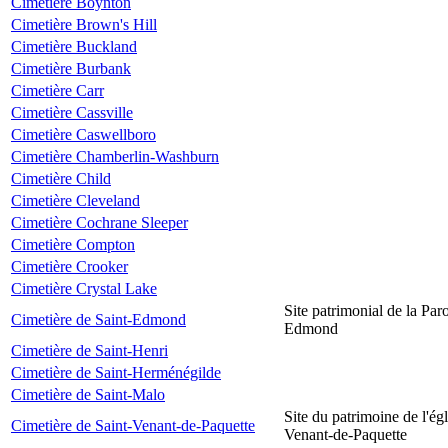
Cimetière Boynton
Cimetière Brown's Hill
Cimetière Buckland
Cimetière Burbank
Cimetière Carr
Cimetière Cassville
Cimetière Caswellboro
Cimetière Chamberlin-Washburn
Cimetière Child
Cimetière Cleveland
Cimetière Cochrane Sleeper
Cimetière Compton
Cimetière Crooker
Cimetière Crystal Lake
Site patrimonial de la Par
Cimetière de Saint-Edmond
Edmond
Cimetière de Saint-Henri
Cimetière de Saint-Herménégilde
Cimetière de Saint-Malo
Site du patrimoine de l'égl
Cimetière de Saint-Venant-de-Paquette
Venant-de-Paquette