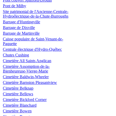
Pont couvert Spafford-Drouin
Pont de Milby
Site patrimonial de l'Ancienne-Centrale-
Hydroélectrique-de-la-Chute-Burroughs
Barrage d'Huntingville
Barrage de Dixville
Barrage de Martinville
Caisse populaire de Saint-Venant-de-
Paquette
Centrale électrique d'Hydro-Québec
Chutes Cushing
Cimetière All Saints Anglican
Cimetière Assomption-de-la-
Bienheureuse-Vierge-Marie
Cimetière Baldwin-Wheeler
Cimetière Barnston Pleasantview
Cimetière Belknap
Cimetière Bellows
Cimetière Bickford Corner
Cimetière Blanchard
Cimetière Bowen