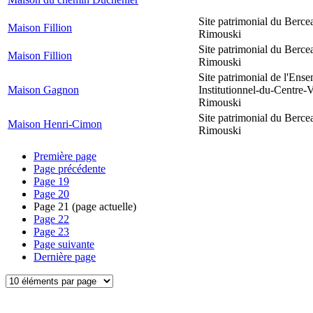
Site patrimonial du Berce
Maison Fillion
Rimouski
Site patrimonial du Berce
Maison Fillion
Rimouski
Site patrimonial de l'Ens
Maison Gagnon
Institutionnel-du-Centre-V
Rimouski
Site patrimonial du Berce
Maison Henri-Cimon
Rimouski
Première page
Page précédente
Page
19
Page
20
Page
21
(page actuelle)
Page
22
Page
23
Page suivante
Dernière page