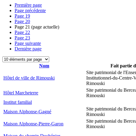
Première page
Page précédente
Page
19
Page
20
Page
21
(page actuelle)
Page
22
Page
23
Page suivante
Dernière page
Nom
Fait partie 
Site patrimonial de l'Ens
Hôtel de ville de Rimouski
Institutionnel-du-Centre-V
Rimouski
Site patrimonial du Berce
Hôtel Marcheterre
Rimouski
Institut familial
Site patrimonial du Berce
Maison Alphonse-Gagné
Rimouski
Site patrimonial du Berce
Maison Alphonse-Pierre-Garon
Rimouski
Maison du chemin Duchénier