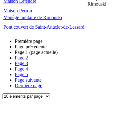
Maison Letendre
Rimouski
Maison Perron
Manège militaire de Rimouski
Pont couvert de Saint-Anaclet-de-Lessard
Première page
Page précédente
Page
1
(page actuelle)
Page
2
Page
3
Page
4
Page
5
Page suivante
Dernière page