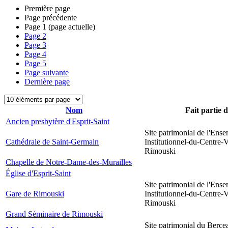
Première page
Page précédente
Page
1
(page actuelle)
Page
2
Page
3
Page
4
Page
5
Page suivante
Dernière page
Nom
Fait partie 
Ancien presbytère d'Esprit-Saint
Site patrimonial de l'Ens
Cathédrale de Saint-Germain
Institutionnel-du-Centre-V
Rimouski
Chapelle de Notre-Dame-des-Murailles
Église d'Esprit-Saint
Site patrimonial de l'Ens
Gare de Rimouski
Institutionnel-du-Centre-V
Rimouski
Grand Séminaire de Rimouski
Site patrimonial du Berce