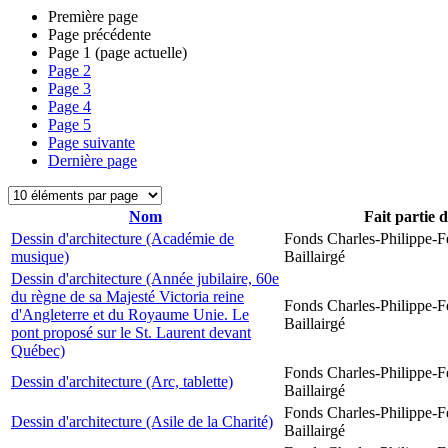
Première page
Page précédente
Page
1
(page actuelle)
Page
2
Page
3
Page
4
Page
5
Page suivante
Dernière page
Nom
Fait partie 
Dessin d'architecture (Académie de
Fonds Charles-Philippe-F
musique)
Baillairgé
Dessin d'architecture (Année jubilaire, 60e
du règne de sa Majesté Victoria reine
Fonds Charles-Philippe-F
d'Angleterre et du Royaume Unie. Le
Baillairgé
pont proposé sur le St. Laurent devant
Québec)
Fonds Charles-Philippe-F
Dessin d'architecture (Arc, tablette)
Baillairgé
Fonds Charles-Philippe-F
Dessin d'architecture (Asile de la Charité)
Baillairgé