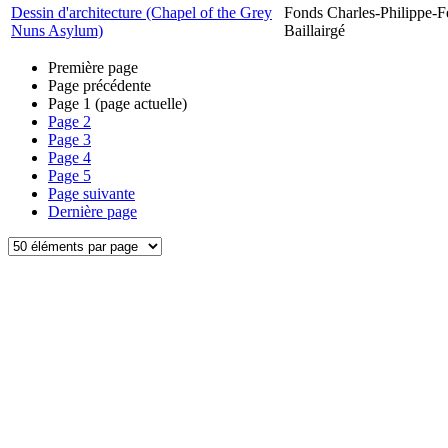
Dessin d'architecture (Chapel of the Grey
Fonds Charles-Philippe-F
Nuns Asylum)
Baillairgé
Première page
Page précédente
Page
1
(page actuelle)
Page
2
Page
3
Page
4
Page
5
Page suivante
Dernière page