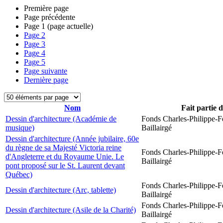
Première page
Page précédente
Page
1
(page actuelle)
Page
2
Page
3
Page
4
Page
5
Page suivante
Dernière page
Nom
Fait partie 
Dessin d'architecture (Académie de
Fonds Charles-Philippe-F
musique)
Baillairgé
Dessin d'architecture (Année jubilaire, 60e
du règne de sa Majesté Victoria reine
Fonds Charles-Philippe-F
d'Angleterre et du Royaume Unie. Le
Baillairgé
pont proposé sur le St. Laurent devant
Québec)
Fonds Charles-Philippe-F
Dessin d'architecture (Arc, tablette)
Baillairgé
Fonds Charles-Philippe-F
Dessin d'architecture (Asile de la Charité)
Baillairgé