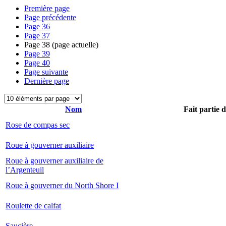
Première page
Page précédente
Page
36
Page
37
Page
38
(page actuelle)
Page
39
Page
40
Page suivante
Dernière page
Nom
Fait partie 
Rose de compas sec
Roue à gouverner auxiliaire
Roue à gouverner auxiliaire de
l’Argenteuil
Roue à gouverner du North Shore I
Roulette de calfat
Saucière