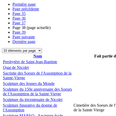
Première page
Page précédente
Page
35
Page
36
Page
37
Page
38
(page actuelle)
Page
39
Page suivante
Dernière page
Nom
Fait partie 
Presbytère de Saint-Jean-Baptiste
Quai de Nicolet
Sacristie des Soeurs de l'Assomption de la
Sainte-Vierge
Sculpture des Jeunes du Monde
Sculpture du 150e anniversaire des Soeurs
de l'Assomption de la Sainte Vierge
Sculpture du tricentenaire de Nicolet
Sculpture figurative du dogme de
Cimetière des Soeurs de 
l'Assomption
de la Sainte Vierge
Sculpture MAPAQ - Ancienne école