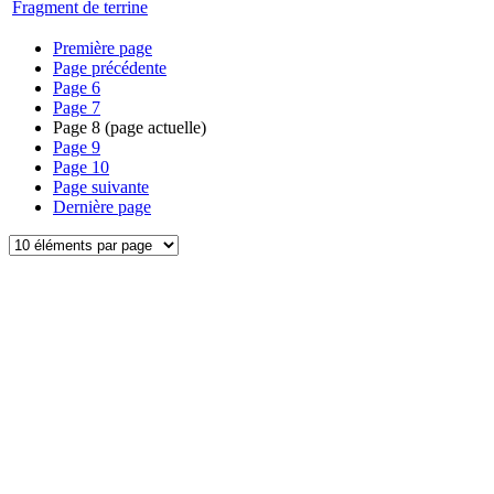
Fragment de terrine
Première page
Page précédente
Page
6
Page
7
Page
8
(page actuelle)
Page
9
Page
10
Page suivante
Dernière page