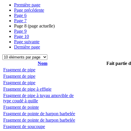
Première page
Page précédente
Page
6
Page
7
Page
8
(page actuelle)
Page
9
Page
10
Page suivante
Dernière page
Nom
Fait partie 
Fragment de pipe
Fragment de pipe
Fragment de pipe
Fragment de pipe à effigie
Fragment de pipe à tuyau amovible de
type coudé à quille
Fragment de pointe
Fragment de pointe de harpon barbelée
Fragment de pointe de harpon barbelée
Fragment de soucoupe