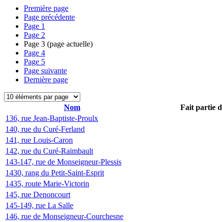
Première page
Page précédente
Page
1
Page
2
Page
3
(page actuelle)
Page
4
Page
5
Page suivante
Dernière page
Nom
Fait partie 
136, rue Jean-Baptiste-Proulx
140, rue du Curé-Ferland
141, rue Louis-Caron
142, rue du Curé-Raimbault
143-147, rue de Monseigneur-Plessis
1430, rang du Petit-Saint-Esprit
1435, route Marie-Victorin
145, rue Denoncourt
145-149, rue La Salle
146, rue de Monseigneur-Courchesne