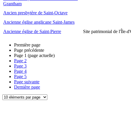
Grantham
Ancien presbytère de Saint-Octave
Ancienne église anglicane Saint-James
Ancienne église de Saint-Pierre
Site patrimonial de l'Île-d
Première page
Page précédente
Page
1
(page actuelle)
Page
2
Page
3
Page
4
Page
5
Page suivante
Dernière page