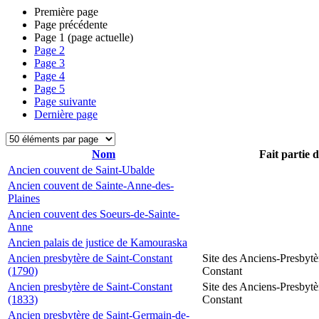
Première page
Page précédente
Page
1
(page actuelle)
Page
2
Page
3
Page
4
Page
5
Page suivante
Dernière page
Nom
Fait partie 
Ancien couvent de Saint-Ubalde
Ancien couvent de Sainte-Anne-des-
Plaines
Ancien couvent des Soeurs-de-Sainte-
Anne
Ancien palais de justice de Kamouraska
Ancien presbytère de Saint-Constant
Site des Anciens-Presbytè
(1790)
Constant
Ancien presbytère de Saint-Constant
Site des Anciens-Presbytè
(1833)
Constant
Ancien presbytère de Saint-Germain-de-