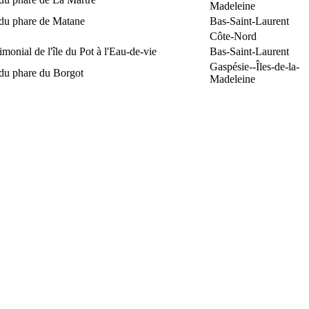
Madeleine
 du phare de Matane
Bas-Saint-Laurent
Côte-Nord
rimonial de l'île du Pot à l'Eau-de-vie
Bas-Saint-Laurent
Gaspésie--Îles-de-la-
 du phare du Borgot
Madeleine