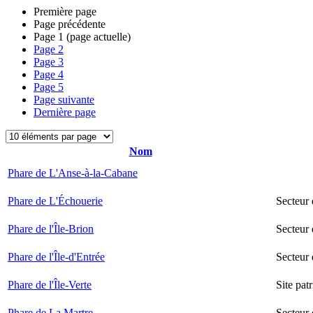
Première page
Page précédente
Page
1
(page actuelle)
Page
2
Page
3
Page
4
Page
5
Page suivante
Dernière page
Nom
Phare de L'Anse-à-la-Cabane
Phare de L'Échouerie
Secteur
Phare de l'Île-Brion
Secteur 
Phare de l'Île-d'Entrée
Secteur 
Phare de l'Île-Verte
Site pat
Phare de La Martre
Secteur 