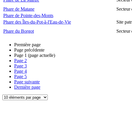
Phare de Matane
Secteur
Phare de Pointe-des-Monts
Phare des Îles-du-Pot-à-l'Eau-de-Vie
Site pat
Phare du Borgot
Secteur
Première page
Page précédente
Page
1
(page actuelle)
Page
2
Page
3
Page
4
Page
5
Page suivante
Dernière page