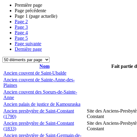
Première page
Page précédente
Page
1
(page actuelle)
Page
2
Page
3
Page
4
Page
5
Page suivante
Dernière page
Nom
Fait partie 
Ancien couvent de Saint-Ubalde
Ancien couvent de Sainte-Anne-des-
Plaines
Ancien couvent des Soeurs-de-Sainte-
Anne
Ancien palais de justice de Kamouraska
Ancien presbytère de Saint-Constant
Site des Anciens-Presbytè
(1790)
Constant
Ancien presbytère de Saint-Constant
Site des Anciens-Presbytè
(1833)
Constant
Ancien presbytère de Saint-Germain-de-