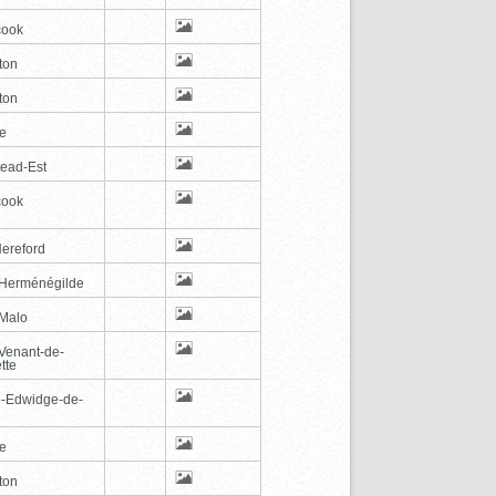
cook
ton
ton
le
tead-Est
cook
Hereford
-Herménégilde
-Malo
-Venant-de-
tte
e-Edwidge-de-
n
le
ton