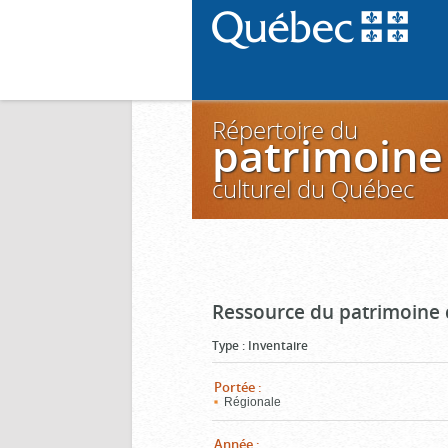
Répertoire du
patrimoine
culturel du Québec
Ressource du patrimoine 
Type
:
Inventaire
Portée
:
Régionale
Année
: