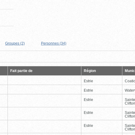
Groupes (2)
Personnes (34)
Page
Dernière
Fait partie de
Région
Munici
Estrie
Coati
Estrie
Waterv
Estrie
Saint
Clifto
Estrie
Saint
Clifto
Estrie
Saint
Clifto