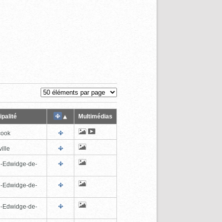
palité
Multimédias
cook
ille
e-Edwidge-de-
n
e-Edwidge-de-
n
e-Edwidge-de-
n