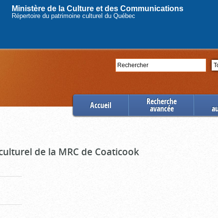
Ministère de la Culture et des Communications
Répertoire du patrimoine culturel du Québec
Rechercher
Se
Recherche
Accueil
avancée
a
culturel de la MRC de Coaticook