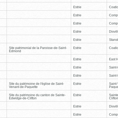
Estrie
Coati
Estrie
Comp
Estrie
Comp
Estrie
Dixvil
Estrie
Stans
Site patrimonial de la Paroisse-de-Saint-
Estrie
Coati
Edmond
Estrie
East 
Estrie
Saint
Estrie
Saint
Site du patrimoine de l'église de Saint-
Estrie
Saint
Venant-de-Paquette
Paque
Site du patrimoine du canton de Sainte-
Estrie
Saint
Edwidge-de-Clifton
Clifto
Estrie
Dixvil
Estrie
Comp