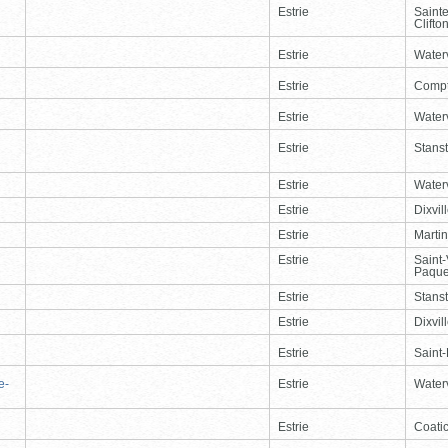
Estrie
Saint
Clifto
Estrie
Waterv
Estrie
Comp
Estrie
Waterv
Estrie
Stans
Estrie
Waterv
Estrie
Dixvil
Estrie
Martin
Estrie
Saint
Paque
Estrie
Stans
Estrie
Dixvil
Estrie
Saint
e-
Estrie
Waterv
Estrie
Coati