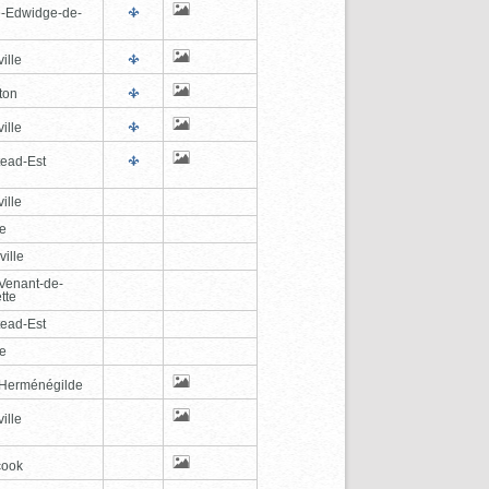
e-Edwidge-de-
n
ille
ton
ille
tead-Est
ille
le
ville
-Venant-de-
tte
tead-Est
le
-Herménégilde
ille
cook