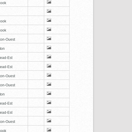
cook
cook
cook
ton-Ouest
ton
tead-Est
tead-Est
ton-Ouest
ton-Ouest
ton
tead-Est
tead-Est
ton-Ouest
cook