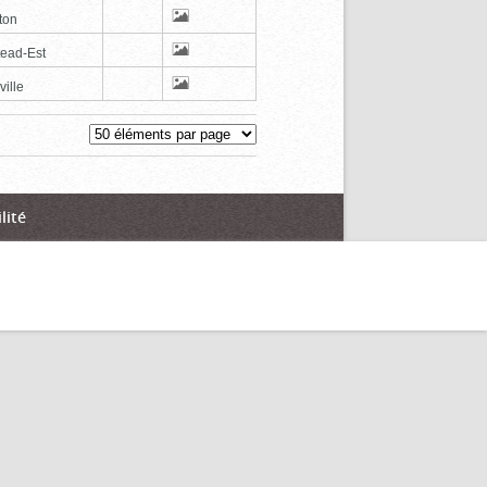
ton
tead-Est
ville
lité