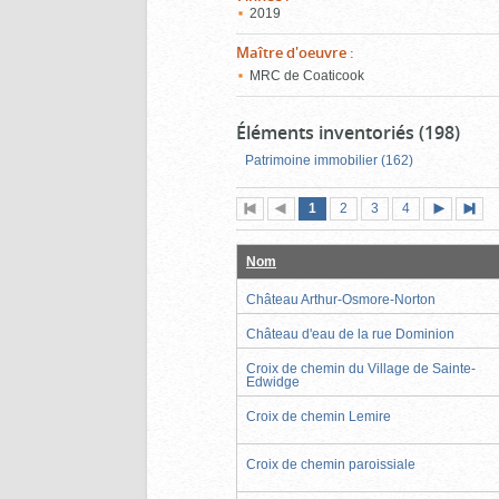
2019
Maître d'oeuvre
:
MRC de Coaticook
Éléments inventoriés (198)
Patrimoine immobilier (162)
Page
(page
Page
Page
Page
1
Première
2
Page
3
4
actuelle)
page
précédente
suivante
page
Nom
Château Arthur-Osmore-Norton
Château d'eau de la rue Dominion
Croix de chemin du Village de Sainte-
Edwidge
Croix de chemin Lemire
Croix de chemin paroissiale