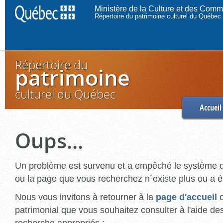
Ministère de la Culture et des Comm
Répertoire du patrimoine culturel du Québec
Répertoire du
patrimoine
culturel du Québec
Accueil
Oups...
Un problème est survenu et a empêché le système d
ou la page que vous recherchez n´existe plus ou a é
Nous vous invitons à retourner à la
page d'accueil
patrimonial que vous souhaitez consulter à l'aide de
recherche appropriés :