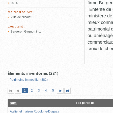
firme Berger
2014
l'Entente de 
Maître d'oeuvre
:
ministère de
Ville de Nicolet
mieux connaît
Exécutant
:
patrimonial d
Bergeron Gagnon inc.
ou aménagés 
commerciaux, 
croix de che
Éléments inventoriés (381)
Patrimoine immobilier (381)
Page
(page
Page
Page
Page
Page
1
Première
2
Page
3
4
5
Page
Dernière
actuelle)
page
précédente
suivante
page
Nom
Fait partie de
Atelier et maison Rodolphe-Duguay