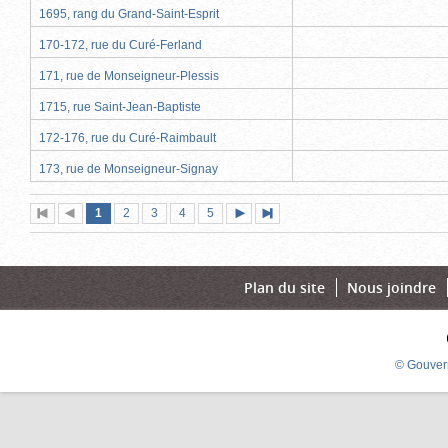
1695, rang du Grand-Saint-Esprit
170-172, rue du Curé-Ferland
171, rue de Monseigneur-Plessis
1715, rue Saint-Jean-Baptiste
172-176, rue du Curé-Raimbault
173, rue de Monseigneur-Signay
Page
(page
Page
Page
Page
Page
1
Première
2
Page
3
4
5
Page
Dernière
actuelle)
page
précédente
suivante
page
Plan du site
Nous joindre
© Gouver