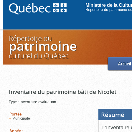
Ministère de la Cult
Répertoire du patrimoine c
Répertoire du
patrimoine
culturel du Québec
Accueil
Inventaire du patrimoine bâti de Nicolet
Type
:
Inventaire-évaluation
Résumé
(Boi
Portée
:
ouve
Municipale
cliq
pou
L'Inventaire 
ferm
Année
: