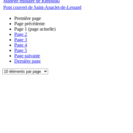
Manège militaire de Rimouski
Pont couvert de Saint-Anaclet-de-Lessard
Première page
Page précédente
Page
1
(page actuelle)
Page
2
Page
3
Page
4
Page
5
Page suivante
Dernière page