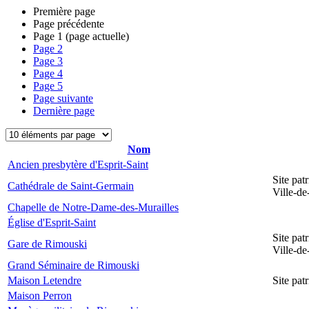
Première page
Page précédente
Page
1
(page actuelle)
Page
2
Page
3
Page
4
Page
5
Page suivante
Dernière page
Nom
Ancien presbytère d'Esprit-Saint
Site pat
Cathédrale de Saint-Germain
Ville-d
Chapelle de Notre-Dame-des-Murailles
Église d'Esprit-Saint
Site pat
Gare de Rimouski
Ville-d
Grand Séminaire de Rimouski
Maison Letendre
Site pa
Maison Perron