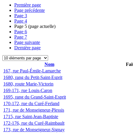
Première page
Page précédente
Page
3
Page
4
Page
5
(page actuelle)
Page
6
Page
7
Page suivante
Dernière page
Nom
Fai
167, rue Paul-Émile-Lamarche
1680, rang du Petit-Saint-Esprit
1680, route Marie-Victorin
169-171, rue Louis-Caron
1695, rang du Grand-Saint-Esprit
170-172, rue du Curé-Ferland
171, rue de Monseigneur-Plessis
1715, rue Saint-Jean-Baptiste
172-176, rue du Curé-Raimbault
173, rue de Monseigneur-Signay