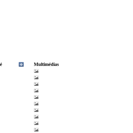
é
Multimédias