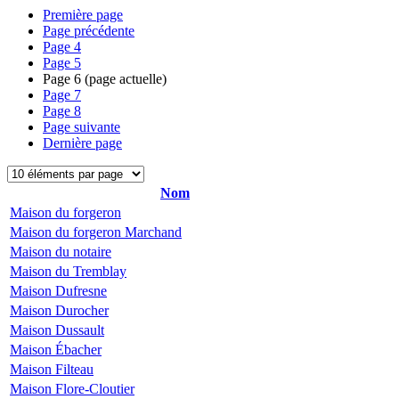
Première page
Page précédente
Page
4
Page
5
Page
6
(page actuelle)
Page
7
Page
8
Page suivante
Dernière page
Nom
Maison du forgeron
Maison du forgeron Marchand
Maison du notaire
Maison du Tremblay
Maison Dufresne
Maison Durocher
Maison Dussault
Maison Ébacher
Maison Filteau
Maison Flore-Cloutier