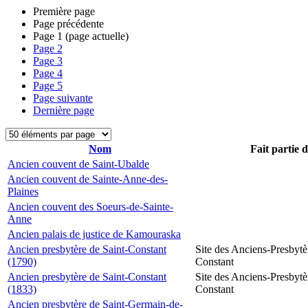
Première page
Page précédente
Page
1
(page actuelle)
Page
2
Page
3
Page
4
Page
5
Page suivante
Dernière page
Nom
Fait partie 
Ancien couvent de Saint-Ubalde
Ancien couvent de Sainte-Anne-des-
Plaines
Ancien couvent des Soeurs-de-Sainte-
Anne
Ancien palais de justice de Kamouraska
Ancien presbytère de Saint-Constant
Site des Anciens-Presbytè
(1790)
Constant
Ancien presbytère de Saint-Constant
Site des Anciens-Presbytè
(1833)
Constant
Ancien presbytère de Saint-Germain-de-