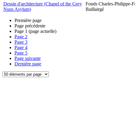
Dessin d'architecture (Chapel of the Grey
Fonds Charles-Philippe-F
Nuns Asylum)
Baillairgé
Première page
Page précédente
Page
1
(page actuelle)
Page
2
Page
3
Page
4
Page
5
Page suivante
Dernière page