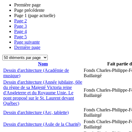
Première page
Page précédente
Page
1
(page actuelle)
Page
2
Page
3
Page
4
Page
5
Page suivante
Dernière page
Nom
Fait partie 
Dessin d'architecture (Académie de
Fonds Charles-Philippe-F
musique)
Baillairgé
Dessin d'architecture (Année jubilaire, 60e
du règne de sa Majesté Victoria reine
Fonds Charles-Philippe-F
d'Angleterre et du Royaume Unie. Le
Baillairgé
pont proposé sur le St. Laurent devant
Québec)
Fonds Charles-Philippe-F
Dessin d'architecture (Arc, tablette)
Baillairgé
Fonds Charles-Philippe-F
Dessin d'architecture (Asile de la Charité)
Baillairgé