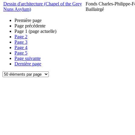
Dessin d'architecture (Chapel of the Grey
Fonds Charles-Philippe-F
Nuns Asylum)
Baillairgé
Première page
Page précédente
Page
1
(page actuelle)
Page
2
Page
3
Page
4
Page
5
Page suivante
Dernière page