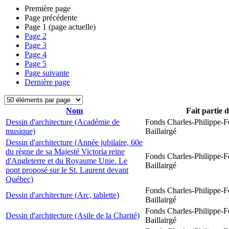
Première page
Page précédente
Page
1
(page actuelle)
Page
2
Page
3
Page
4
Page
5
Page suivante
Dernière page
Nom
Fait partie 
Dessin d'architecture (Académie de
Fonds Charles-Philippe-F
musique)
Baillairgé
Dessin d'architecture (Année jubilaire, 60e
du règne de sa Majesté Victoria reine
Fonds Charles-Philippe-F
d'Angleterre et du Royaume Unie. Le
Baillairgé
pont proposé sur le St. Laurent devant
Québec)
Fonds Charles-Philippe-F
Dessin d'architecture (Arc, tablette)
Baillairgé
Fonds Charles-Philippe-F
Dessin d'architecture (Asile de la Charité)
Baillairgé