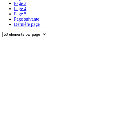
Page
3
Page
4
Page
5
Page suivante
Dernière page