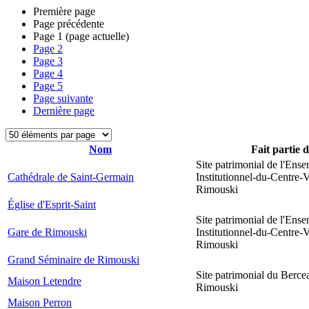
Première page
Page précédente
Page
1
(page actuelle)
Page
2
Page
3
Page
4
Page
5
Page suivante
Dernière page
Nom
Fait partie 
Site patrimonial de l'Ens
Cathédrale de Saint-Germain
Institutionnel-du-Centre-V
Rimouski
Église d'Esprit-Saint
Site patrimonial de l'Ens
Gare de Rimouski
Institutionnel-du-Centre-V
Rimouski
Grand Séminaire de Rimouski
Site patrimonial du Berce
Maison Letendre
Rimouski
Maison Perron