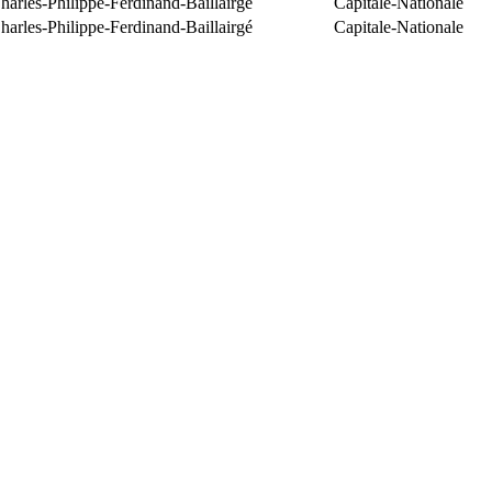
arles-Philippe-Ferdinand-Baillairgé
Capitale-Nationale
arles-Philippe-Ferdinand-Baillairgé
Capitale-Nationale