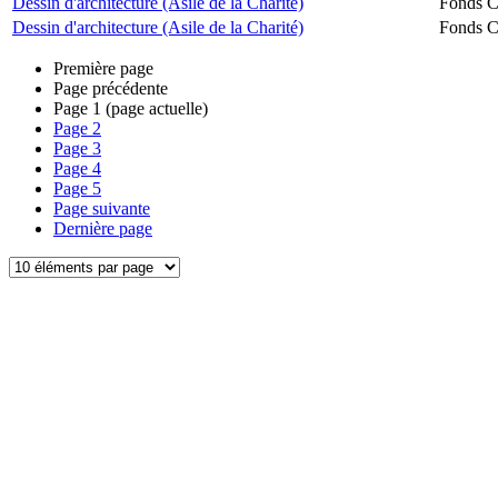
Dessin d'architecture (Asile de la Charité)
Fonds Ch
Dessin d'architecture (Asile de la Charité)
Fonds Ch
Première page
Page précédente
Page
1
(page actuelle)
Page
2
Page
3
Page
4
Page
5
Page suivante
Dernière page