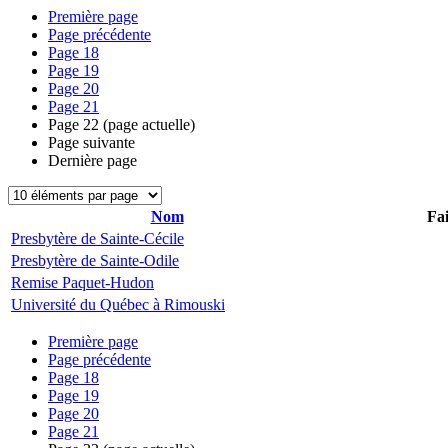
Première page
Page précédente
Page
18
Page
19
Page
20
Page
21
Page
22
(page actuelle)
Page suivante
Dernière page
Nom
Fai
Presbytère de Sainte-Cécile
Presbytère de Sainte-Odile
Remise Paquet-Hudon
Université du Québec à Rimouski
Première page
Page précédente
Page
18
Page
19
Page
20
Page
21