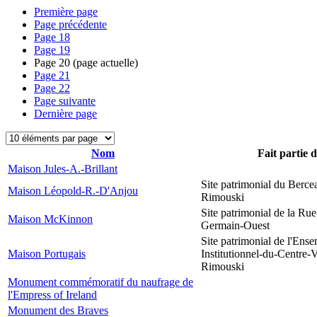
Première page
Page précédente
Page
18
Page
19
Page
20
(page actuelle)
Page
21
Page
22
Page suivante
Dernière page
Nom
Fait partie 
Maison Jules-A.-Brillant
Site patrimonial du Berce
Maison Léopold-R.-D'Anjou
Rimouski
Site patrimonial de la Rue
Maison McKinnon
Germain-Ouest
Site patrimonial de l'Ens
Maison Portugais
Institutionnel-du-Centre-V
Rimouski
Monument commémoratif du naufrage de
l'Empress of Ireland
Monument des Braves