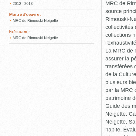
MRC de Rimou
2012 - 2013
source princ
Maître d'oeuvre
:
Rimouski-Nei
MRC de Rimouski-Neigette
collectivité
Exécutant
:
collections 
MRC de Rimouski-Neigette
l'exhaustivit
La MRC de Ri
assurer la p
transférées 
de la Cultur
plusieurs bi
par la MRC d
patrimoine d
Guide des ma
Neigette, C
Neigette, Sa
habite, Éval