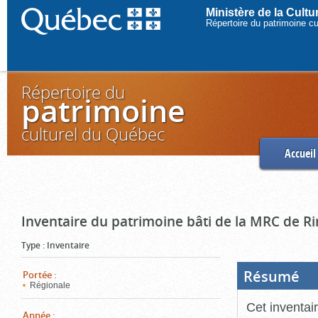
Ministère de la Cult
Répertoire du patrimoine c
Répertoire du
patrimoine
culturel du Québec
Accueil
Inventaire du patrimoine bâti de la MRC de R
Type
:
Inventaire
Résumé
(Boi
Portée
:
ouve
Régionale
cliq
pou
Cet inventai
ferm
Année
: