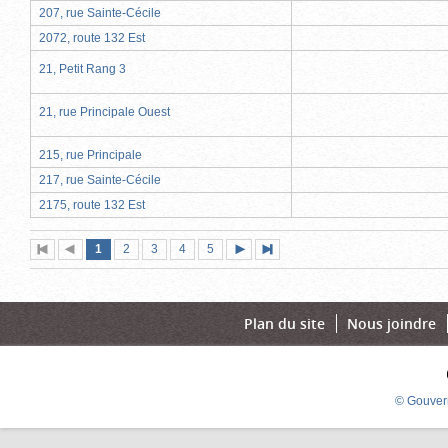
207, rue Sainte-Cécile
2072, route 132 Est
21, Petit Rang 3
21, rue Principale Ouest
215, rue Principale
217, rue Sainte-Cécile
2175, route 132 Est
Page
(page
Page
Page
Page
Page
1
Première
2
Page
3
4
5
Page
Dernière
actuelle)
page
précédente
suivante
page
Plan du site
Nous joindre
© Gouver