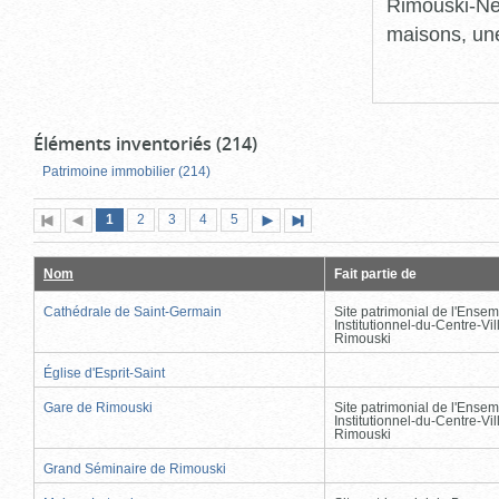
Rimouski-Nei
maisons, une
Éléments inventoriés (214)
Patrimoine immobilier (214)
Page
(page
Page
Page
Page
Page
1
Première
2
Page
3
4
5
Page
Dernière
actuelle)
page
précédente
suivante
page
Nom
Fait partie de
Cathédrale de Saint-Germain
Site patrimonial de l'Ensem
Institutionnel-du-Centre-Vil
Rimouski
Église d'Esprit-Saint
Gare de Rimouski
Site patrimonial de l'Ensem
Institutionnel-du-Centre-Vil
Rimouski
Grand Séminaire de Rimouski