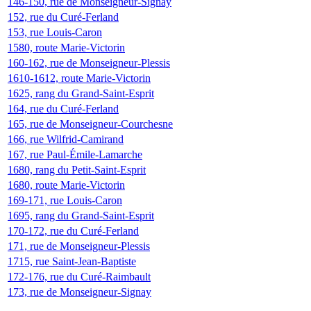
146-150, rue de Monseigneur-Signay
152, rue du Curé-Ferland
153, rue Louis-Caron
1580, route Marie-Victorin
160-162, rue de Monseigneur-Plessis
1610-1612, route Marie-Victorin
1625, rang du Grand-Saint-Esprit
164, rue du Curé-Ferland
165, rue de Monseigneur-Courchesne
166, rue Wilfrid-Camirand
167, rue Paul-Émile-Lamarche
1680, rang du Petit-Saint-Esprit
1680, route Marie-Victorin
169-171, rue Louis-Caron
1695, rang du Grand-Saint-Esprit
170-172, rue du Curé-Ferland
171, rue de Monseigneur-Plessis
1715, rue Saint-Jean-Baptiste
172-176, rue du Curé-Raimbault
173, rue de Monseigneur-Signay