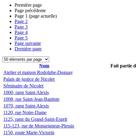
Première page
Page précédente
Page
1
(page actuelle)
Page
2
Page
3
Page
4
Page
5
Page suivante
Dernière page
Nom
Fait partie 
Atelier et maison Rodolphe-Duguay
Palais de justice de Nicolet
Séminaire de Nicolet
1000, rang Saint-Alexis
1008, rue Saint-Jean-Baptiste
1070, rang Saint-Alexis
1120, rue Notre-Dame
1125, rang du Grand-Saint-Esprit
115-123, rue de Monseigneur-Plessis
1150, route Marie-Victorin