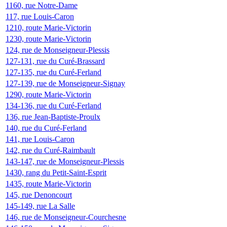
1160, rue Notre-Dame
117, rue Louis-Caron
1210, route Marie-Victorin
1230, route Marie-Victorin
124, rue de Monseigneur-Plessis
127-131, rue du Curé-Brassard
127-135, rue du Curé-Ferland
127-139, rue de Monseigneur-Signay
1290, route Marie-Victorin
134-136, rue du Curé-Ferland
136, rue Jean-Baptiste-Proulx
140, rue du Curé-Ferland
141, rue Louis-Caron
142, rue du Curé-Raimbault
143-147, rue de Monseigneur-Plessis
1430, rang du Petit-Saint-Esprit
1435, route Marie-Victorin
145, rue Denoncourt
145-149, rue La Salle
146, rue de Monseigneur-Courchesne