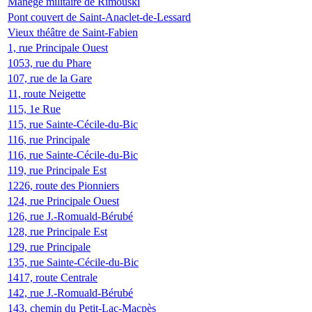
Manège militaire de Rimouski
Pont couvert de Saint-Anaclet-de-Lessard
Vieux théâtre de Saint-Fabien
1, rue Principale Ouest
1053, rue du Phare
107, rue de la Gare
11, route Neigette
115, 1e Rue
115, rue Sainte-Cécile-du-Bic
116, rue Principale
116, rue Sainte-Cécile-du-Bic
119, rue Principale Est
1226, route des Pionniers
124, rue Principale Ouest
126, rue J.-Romuald-Bérubé
128, rue Principale Est
129, rue Principale
135, rue Sainte-Cécile-du-Bic
1417, route Centrale
142, rue J.-Romuald-Bérubé
143, chemin du Petit-Lac-Macpès