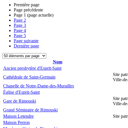
Première page
Page précédente
Page
1
(page actuelle)
Page
2
Page
3
Page
4
Page
5
Page suivante
Dernière page
Nom
Ancien presbytère d'Esprit-Saint
Site pat
Cathédrale de Saint-Germain
Ville-d
Chapelle de Notre-Dame-des-Murailles
Église d'Esprit-Saint
Site pat
Gare de Rimouski
Ville-d
Grand Séminaire de Rimouski
Maison Letendre
Site pa
Maison Perron