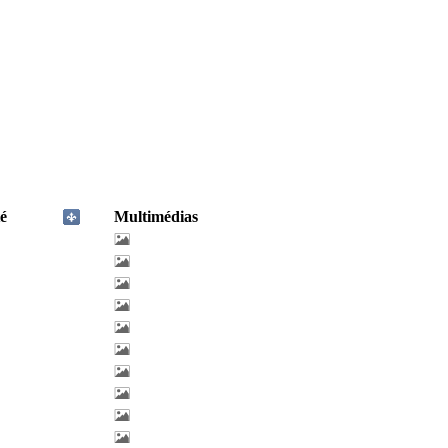
é
Multimédias