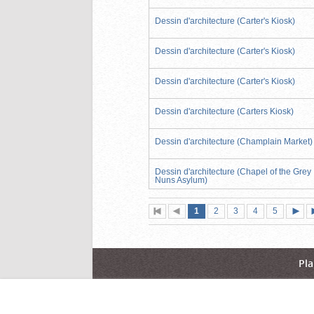
Dessin d'architecture (Carter's Kiosk)
Dessin d'architecture (Carter's Kiosk)
Dessin d'architecture (Carter's Kiosk)
Dessin d'architecture (Carters Kiosk)
Dessin d'architecture (Champlain Market)
Dessin d'architecture (Chapel of the Grey
Nuns Asylum)
Page
(page
Page
Page
Page
Page
1
Première
2
Page
3
4
5
actuelle)
page
précédente
suiva
Pla