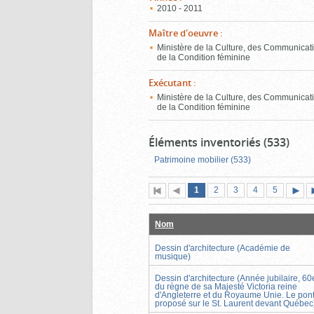
2010 - 2011
Maître d'oeuvre
:
Ministère de la Culture, des Communicati
de la Condition féminine
Exécutant
:
Ministère de la Culture, des Communicati
de la Condition féminine
Éléments inventoriés (533)
Patrimoine mobilier (533)
Page
(page
Page
Page
Page
Page
1
Première
2
Page
3
4
5
actuelle)
page
précédente
suiva
Nom
Dessin d'architecture (Académie de
musique)
Dessin d'architecture (Année jubilaire, 60
du règne de sa Majesté Victoria reine
d'Angleterre et du Royaume Unie. Le pon
proposé sur le St. Laurent devant Québec