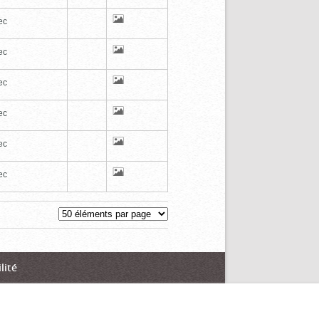
ec
ec
ec
ec
ec
ec
lité