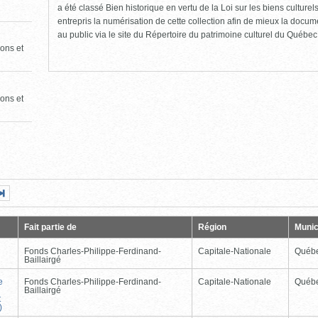
a été classé Bien historique en vertu de la Loi sur les biens culture
entrepris la numérisation de cette collection afin de mieux la docume
au public via le site du Répertoire du patrimoine culturel du Québec
ons et
ons et
Page
Dernière
nte
page
Fait partie de
Région
Munic
Fonds Charles-Philippe-Ferdinand-
Capitale-Nationale
Québ
Baillairgé
e
Fonds Charles-Philippe-Ferdinand-
Capitale-Nationale
Québ
Baillairgé
t
)