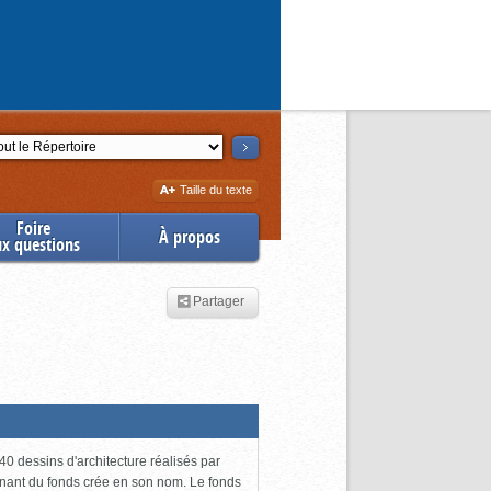
ction
Augmenter
Taille du texte
la
Foire
À propos
ux questions
Partager
0 dessins d'architecture réalisés par
enant du fonds crée en son nom. Le fonds