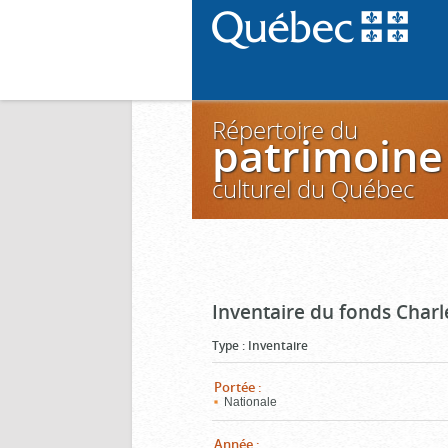
Répertoire du
patrimoine
culturel du Québec
Inventaire du fonds Charl
Type
:
Inventaire
Portée
:
Nationale
Année
: