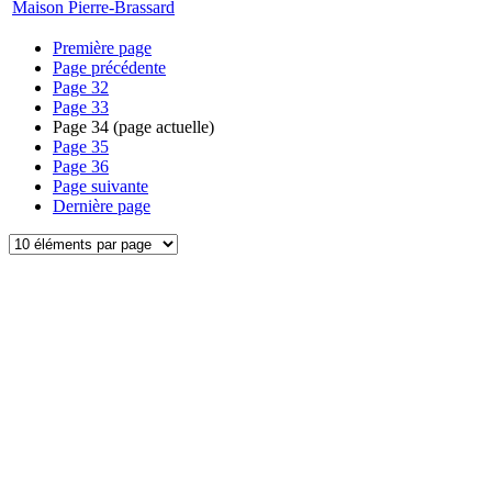
Maison Pierre-Brassard
Première page
Page précédente
Page
32
Page
33
Page
34
(page actuelle)
Page
35
Page
36
Page suivante
Dernière page