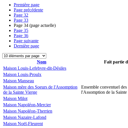
Première page
Page précédente
Page
32
Page
33
Page
34
(page actuelle)
Page
35
Page
36
Page suivante
Dernière page
Nom
Fait partie 
Maison Louis-Lefebvre-dit-Désiles
Maison Louis-Proulx
Maison Manseau
Maison mère des Soeurs de l'Assomption
Ensemble conventuel des
de la Sainte Vierge
l'Assomption de la Sainte
Maison Milot
Maison Napoléon-Mercier
Maison Napoléon-Therrien
Maison Nazaire-Lafond
Maison Noël-Fleurent