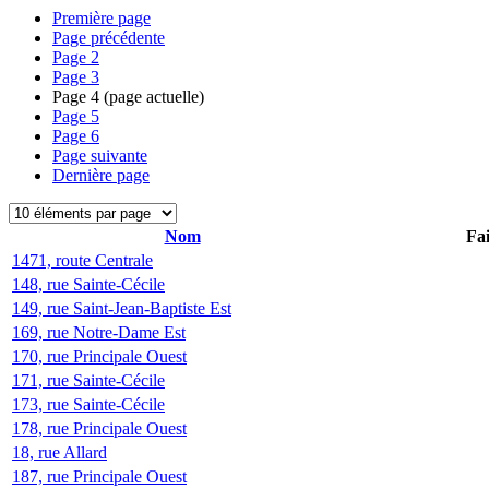
Première page
Page précédente
Page
2
Page
3
Page
4
(page actuelle)
Page
5
Page
6
Page suivante
Dernière page
Nom
Fai
1471, route Centrale
148, rue Sainte-Cécile
149, rue Saint-Jean-Baptiste Est
169, rue Notre-Dame Est
170, rue Principale Ouest
171, rue Sainte-Cécile
173, rue Sainte-Cécile
178, rue Principale Ouest
18, rue Allard
187, rue Principale Ouest