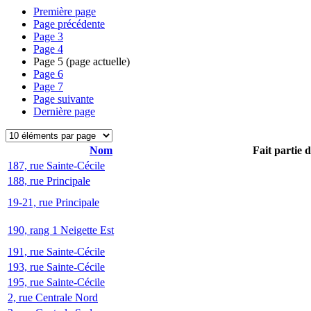
Première page
Page précédente
Page
3
Page
4
Page
5
(page actuelle)
Page
6
Page
7
Page suivante
Dernière page
Nom
Fait partie 
187, rue Sainte-Cécile
188, rue Principale
19-21, rue Principale
190, rang 1 Neigette Est
191, rue Sainte-Cécile
193, rue Sainte-Cécile
195, rue Sainte-Cécile
2, rue Centrale Nord