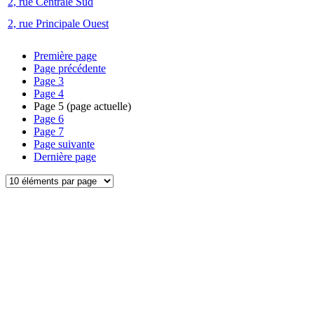
2, rue Centrale Sud
2, rue Principale Ouest
Première page
Page précédente
Page
3
Page
4
Page
5
(page actuelle)
Page
6
Page
7
Page suivante
Dernière page