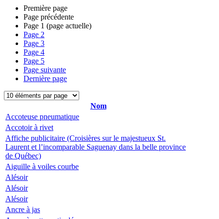
Première page
Page précédente
Page
1
(page actuelle)
Page
2
Page
3
Page
4
Page
5
Page suivante
Dernière page
Nom
Accoteuse pneumatique
Accotoir à rivet
Affiche publicitaire (Croisières sur le majestueux St.
Laurent et l’incomparable Saguenay dans la belle province
de Québec)
Aiguille à voiles courbe
Alésoir
Alésoir
Alésoir
Ancre à jas