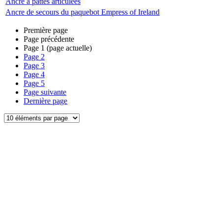
Ancre à pattes articulées
Ancre de secours du paquebot Empress of Ireland
Première page
Page précédente
Page
1
(page actuelle)
Page
2
Page
3
Page
4
Page
5
Page suivante
Dernière page