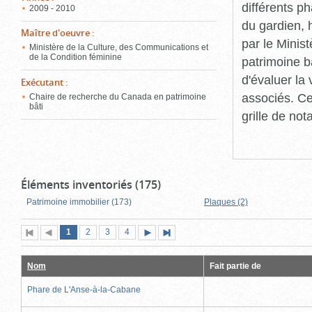
différents p
2009 - 2010
du gardien, 
Maître d'oeuvre
:
par le Minis
Ministère de la Culture, des Communications et
de la Condition féminine
patrimoine b
d'évaluer la
Exécutant
:
associés. Ce
Chaire de recherche du Canada en patrimoine
bâti
grille de not
Éléments inventoriés (175)
Patrimoine immobilier (173)
Plaques (2)
Page
(page
Page
Page
Page
1
Première
2
Page
3
4
Page
Dernière
actuelle)
page
précédente
suivante
page
Nom
Fait partie de
Phare de L'Anse-à-la-Cabane