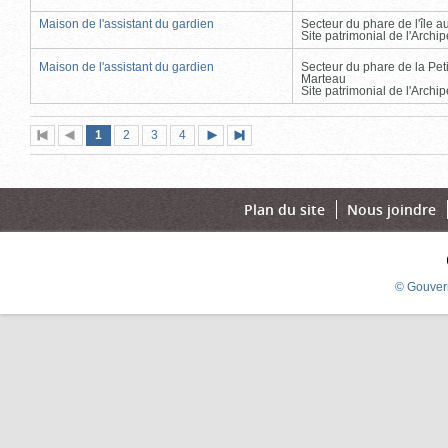
Maison de l'assistant du gardien
Secteur du phare de l'île 
Site patrimonial de l'Arch
Maison de l'assistant du gardien
Secteur du phare de la Peti
Marteau
Site patrimonial de l'Arch
Page
(page
Page
Page
Page
1
Première
2
Page
3
4
Page
Dernière
actuelle)
page
précédente
suivante
page
Plan du site
Nous joindre
© Gouver