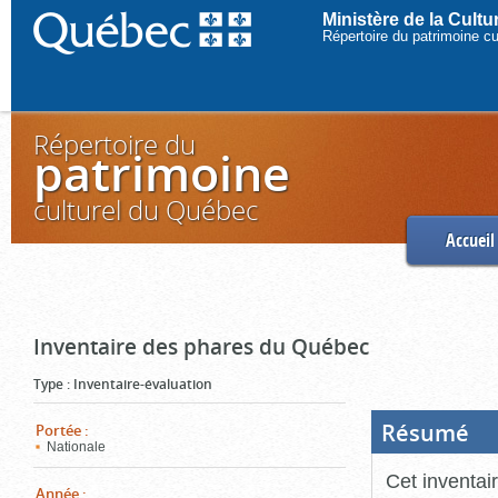
Ministère de la Cult
Répertoire du patrimoine c
Répertoire du
patrimoine
culturel du Québec
Accueil
Inventaire des phares du Québec
Type
:
Inventaire-évaluation
Résumé
(Boi
Portée
:
ouve
Nationale
cliq
pou
Cet inventai
ferm
Année
: