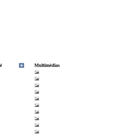
é
Multimédias