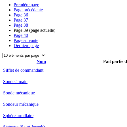
Première page
Page précédente
Page
36
Page
37
Page
38
Page
39
(page actuelle)
Page
40
Page suivante
Dernière page
Nom
Fait partie 
Sifflet de commandant
Sonde à main
Sonde mécanique
Sondeur mécanique
Sphère armillaire
Statuette (Saint Joseph)