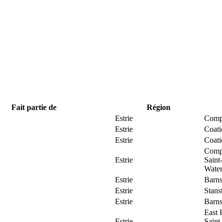
Fait partie de
Région
Estrie
Comp
Estrie
Coat
Estrie
Coat
Comp
Estrie
Saint
Water
Estrie
Barns
Estrie
Stans
Estrie
Barns
East 
Estrie
Saint