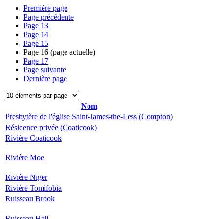
Première page
Page précédente
Page
13
Page
14
Page
15
Page
16
(page actuelle)
Page
17
Page suivante
Dernière page
Nom
Presbytère de l'église Saint-James-the-Less (Compton)
Résidence privée (Coaticook)
Rivière Coaticook
Rivière Moe
Rivière Niger
Rivière Tomifobia
Ruisseau Brook
Ruisseau Hall