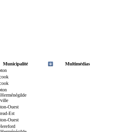
Municipalité
Multimédias
ton
icook
icook
ton
-Herménégilde
ville
ton-Ouest
tead-Est
ton-Ouest
Hereford
-Herménégilde