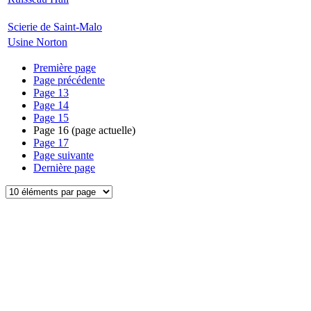
Scierie de Saint-Malo
Usine Norton
Première page
Page précédente
Page
13
Page
14
Page
15
Page
16
(page actuelle)
Page
17
Page suivante
Dernière page