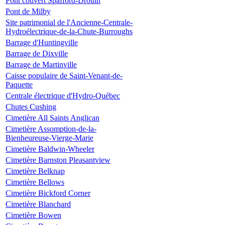
Pont couvert Spafford-Drouin
Pont de Milby
Site patrimonial de l'Ancienne-Centrale-
Hydroélectrique-de-la-Chute-Burroughs
Barrage d'Huntingville
Barrage de Dixville
Barrage de Martinville
Caisse populaire de Saint-Venant-de-
Paquette
Centrale électrique d'Hydro-Québec
Chutes Cushing
Cimetière All Saints Anglican
Cimetière Assomption-de-la-
Bienheureuse-Vierge-Marie
Cimetière Baldwin-Wheeler
Cimetière Barnston Pleasantview
Cimetière Belknap
Cimetière Bellows
Cimetière Bickford Corner
Cimetière Blanchard
Cimetière Bowen