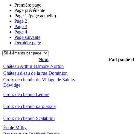
Première page
Page précédente
Page
1
(page actuelle)
Page
2
Page
3
Page
4
Page suivante
Dernière page
Nom
Fait partie 
Château Arthur-Osmore-Norton
Château d'eau de la rue Dominion
Croix de chemin du Village de Sainte-
Edwidge
Croix de chemin Lemire
Croix de chemin paroissiale
Croix de chemin Scalabrini
École Milby