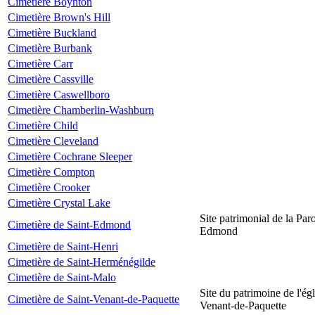
Cimetière Boynton
Cimetière Brown's Hill
Cimetière Buckland
Cimetière Burbank
Cimetière Carr
Cimetière Cassville
Cimetière Caswellboro
Cimetière Chamberlin-Washburn
Cimetière Child
Cimetière Cleveland
Cimetière Cochrane Sleeper
Cimetière Compton
Cimetière Crooker
Cimetière Crystal Lake
Site patrimonial de la Par
Cimetière de Saint-Edmond
Edmond
Cimetière de Saint-Henri
Cimetière de Saint-Herménégilde
Cimetière de Saint-Malo
Site du patrimoine de l'égl
Cimetière de Saint-Venant-de-Paquette
Venant-de-Paquette