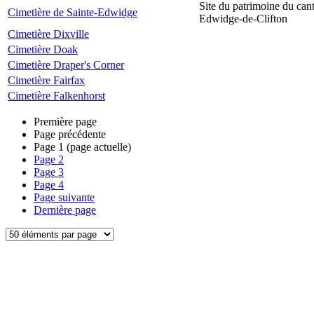
Site du patrimoine du can
Cimetière de Sainte-Edwidge
Edwidge-de-Clifton
Cimetière Dixville
Cimetière Doak
Cimetière Draper's Corner
Cimetière Fairfax
Cimetière Falkenhorst
Première page
Page précédente
Page
1
(page actuelle)
Page
2
Page
3
Page
4
Page suivante
Dernière page