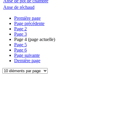
Anse de pot de chambre
Anse de réchaud
Première page
Page précédente
Page
2
Page
3
Page
4
(page actuelle)
Page
5
Page
6
Page suivante
Dernière page