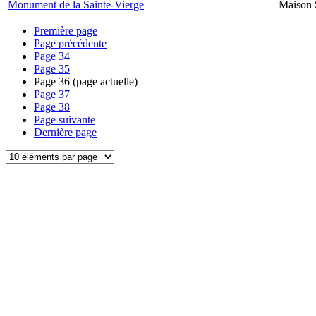
Monument de la Sainte-Vierge
Maison 
Première page
Page précédente
Page
34
Page
35
Page
36
(page actuelle)
Page
37
Page
38
Page suivante
Dernière page