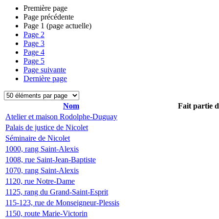
Première page
Page précédente
Page
1
(page actuelle)
Page
2
Page
3
Page
4
Page
5
Page suivante
Dernière page
Nom
Fait partie 
Atelier et maison Rodolphe-Duguay
Palais de justice de Nicolet
Séminaire de Nicolet
1000, rang Saint-Alexis
1008, rue Saint-Jean-Baptiste
1070, rang Saint-Alexis
1120, rue Notre-Dame
1125, rang du Grand-Saint-Esprit
115-123, rue de Monseigneur-Plessis
1150, route Marie-Victorin