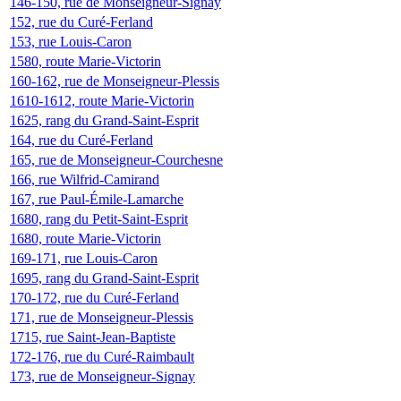
146-150, rue de Monseigneur-Signay
152, rue du Curé-Ferland
153, rue Louis-Caron
1580, route Marie-Victorin
160-162, rue de Monseigneur-Plessis
1610-1612, route Marie-Victorin
1625, rang du Grand-Saint-Esprit
164, rue du Curé-Ferland
165, rue de Monseigneur-Courchesne
166, rue Wilfrid-Camirand
167, rue Paul-Émile-Lamarche
1680, rang du Petit-Saint-Esprit
1680, route Marie-Victorin
169-171, rue Louis-Caron
1695, rang du Grand-Saint-Esprit
170-172, rue du Curé-Ferland
171, rue de Monseigneur-Plessis
1715, rue Saint-Jean-Baptiste
172-176, rue du Curé-Raimbault
173, rue de Monseigneur-Signay