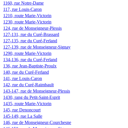
1160, rue Notre-Dame
117, rue Louis-Caron
1210, route Marie-Victorin
1230, route Marie-Victorin
124, rue de Monseigneur-Plessis
127-131, rue du Curé-Brassard
127-135, rue du Curé-Ferland
127-139, rue de Monseigneur-Signay
1290, route Marie-Victorin
134-136, rue du Curé-Ferland
136, rue Jean-Baptiste-Proulx
140, rue du Curé-Ferland
141, rue Louis-Caron
142, rue du Curé-Raimbault
143-147, rue de Monseigneur-Plessis
1430, rang du Petit-Saint-Esprit
1435, route Marie-Victorin
145, rue Denoncourt
145-149, rue La Salle
146, rue de Monseigneur-Courchesne